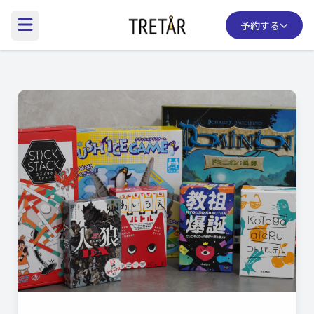
予約する
Information
Concept
Service
Access
Lineup
Gallery
FAQ
Contact