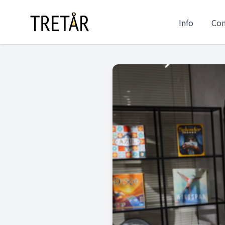
Info
Co
Information
Concept
Service
Access
Lineup
Gallery
FAQ
Contact