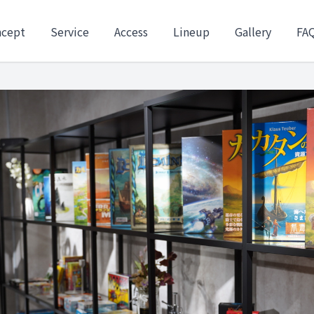
ncept
Service
Access
Lineup
Gallery
FA